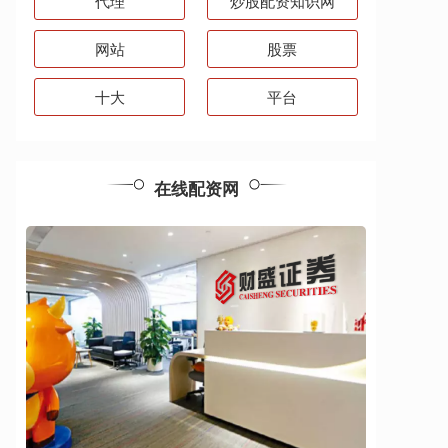
代理
炒股配资知识网
网站
股票
十大
平台
在线配资网