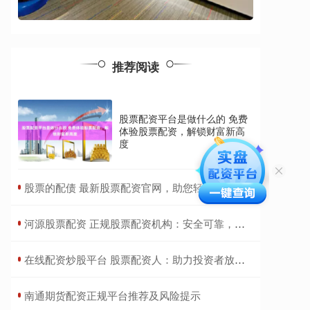
推荐阅读
股票配资平台是做什么的 免费
体验股票配资，解锁财富新高
度
​股票的配债 最新股票配资官网，助您轻松把握投资良机
​河源股票配资 正规股票配资机构：安全可靠，助您投资致富
​在线配资炒股平台 股票配资人：助力投资者放大收益，规避风险
​南通期货配资正规平台推荐及风险提示