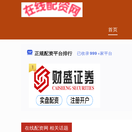
首页
正规配资平台排行
已收录
999
+家平台
在线配资网 相关话题