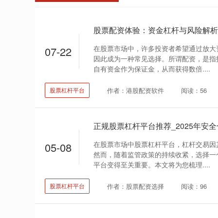
股票配资体验：资金杠杆与风险解析
在股票市场中，许多投资者希望通过放大
07-22
因此成为一种常见选择。所谓配资，是指
自有资金作为保证金，从而获得数倍....
作者：港股配资软件
阅读：56
股票杠杆平台
正规股票杠杆平台推荐_2025年安
在股票市场中股票杠杆平台，杠杆交易因
05-08
然而，随着监管政策的持续收紧，选择一
平台变得至关重要。本文将为您梳理....
作者：股票配资选择
阅读：96
股票杠杆平台