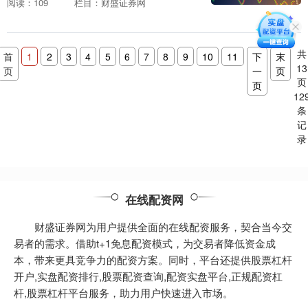
阅读：109
栏目：财盛证券网
收益的投资机会。 股票配资是一种融资方
式，允许投资者....
共
首
1
2
3
4
5
6
7
8
9
10
11
下
末
13
页
一
页
页
页
12
条
记
录
在线配资网
财盛证券网为用户提供全面的在线配资服务，契合当今交
易者的需求。借助t+1免息配资模式，为交易者降低资金成
本，带来更具竞争力的配资方案。同时，平台还提供股票杠杆
开户,实盘配资排行,股票配资查询,配资实盘平台,正规配资杠
杆,股票杠杆平台服务，助力用户快速进入市场。