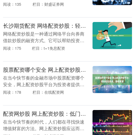
资金量，从而提高投资收益。然而，配资
阅读：135
栏目：财盛证券网
也存在一定的风险股票配资有哪些，因此
在参与配资之前，....
长沙期货配资 网络配资炒股：轻松撬动资金，把握投资良机
网络配资炒股是一种通过网络平台向券商
借款炒股的融资方式。它可以帮助投资者
放大资金杠杆长沙期货配资，从而提高投
阅读：175
栏目：t+1免息配资
资收益。 * **放大收益：**杠杆效应使投资
者能够....
股票配资哪个安全 网上配资炒股平台：助你轻松投资，赢取财富
在当今快节奏的金融市场中股票配资哪个
安全，网上配资炒股平台为投资者提供了
便捷的投资方式。这些平台允许投资者以
阅读：178
栏目：在线配资网
杠杆的形式借入资金，从而放大他们的投
资潜力。 * *....
配资网炒股 网上配资炒股：低门槛高收益，助你财富增值
在当今快节奏的时代，人们都在寻找快速
增值财富的方法。网上配资炒股应运而生
配资网炒股，为投资者提供了低门槛、高