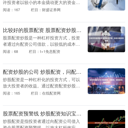
许投资者以较小的本金撬动更大的资金进
行股票投资。通过与券商合作，投资者可
阅读：167
栏目：财盛证券网
以获得一定比例的融资，从而放大潜在收
益。 * **合....
比较好的股票配资 股票配资炒股：低成本撬动高收益
股票配资炒股是一种杠杆投资方式，投资
者通过向配资公司借款，以较低的成本撬
动更高的收益。 * **放大收益：**通过杠杆
阅读：68
栏目：t+1免息配资
作用，投资者可以放大投资收益，提高资
金利用....
配资炒股的公司 炒股配资，问配资，轻松配资，稳健获利
炒股配资是一种杠杆化的投资方式，可以
放大投资者的收益。通过配资配资炒股的
公司，投资者可以借用资金进行股票交
阅读：165
栏目：在线配资网
易，从而提高资金利用率和收益率。 * **
监管合规：*....
股票配资预警线 炒股配资知识宝典：助你纵横股海，稳操胜券
炒股配资是指投资者通过向配资公司借入
资金股票配资预警线，以放大杠杆效应，