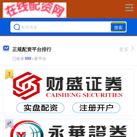
搜索
正规配资平台排行
更多
已收录
999
+家平台