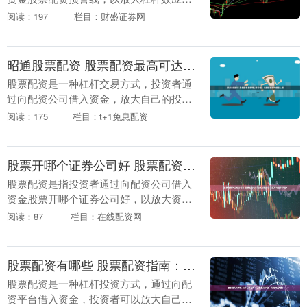
提高投资收益的一种方式。掌握炒股配资
阅读：197
栏目：财盛证券网
知识股票配资预警线，对于投资者在股市
中纵横捭阖至关重....
昭通股票配资 股票配资最高可达多少倍？揭秘配资杠杆倍数上限
股票配资是一种杠杆交易方式，投资者通
过向配资公司借入资金，放大自己的投资
资金，从而提高收益率。那么，股票配资
阅读：175
栏目：t+1免息配资
最高可达多少倍呢？ 杠杆是配资的关键要
素。它表示投资....
股票开哪个证券公司好 股票配资杠杆倍数上限揭晓：最高可达多少倍？
股票配资是指投资者通过向配资公司借入
资金股票开哪个证券公司好，以放大资金
规模进行股票投资的行为。杠杆倍数是配
阅读：87
栏目：在线配资网
资公司提供的资金与投资者自有资金的比
例。 作为一家专....
股票配资有哪些 股票配资指南：了解配资平台，实现财富增值
股票配资是一种杠杆投资方式，通过向配
资平台借入资金，投资者可以放大自己的