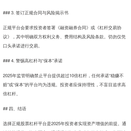
### 3. 签订正规合同与风险揭示书
正规平台会要求投资者签署《融资融券合同》或《杠杆交易协
议》，其中明确双方权利义务、费用结构及风险条款。切勿仅凭
口头承诺进行交易。
### 4. 警惕高杠杆与“保本”承诺
2025年监管明确禁止平台提供超过10倍杠杆，任何承诺“稳赚不
赔”或“保本”的平台均为违规。投资者应保持理性，不盲目追求高
倍杠杆。
## 四、结语
选择正规股票杠杆平台是2025年投资者实现资产增值的前提。通