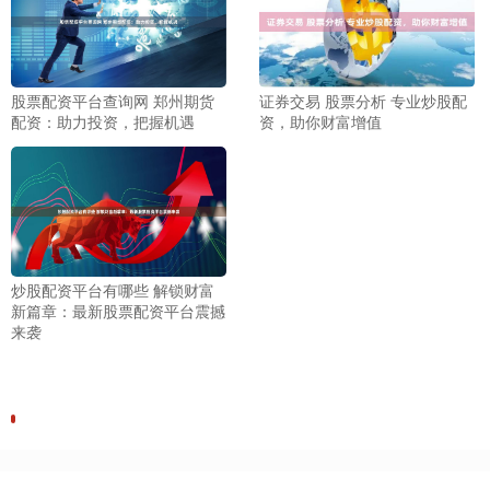
股票配资平台查询网 郑州期货
证券交易 股票分析 专业炒股配
配资：助力投资，把握机遇
资，助你财富增值
炒股配资平台有哪些 解锁财富
新篇章：最新股票配资平台震撼
来袭