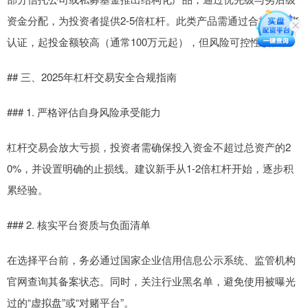
资金分配，为投资者提供2-5倍杠杆。此类产品需通过合格投资者
认证，起投金额较高（通常100万元起），但风险可控性较强。
## 三、2025年杠杆交易安全合规指南
### 1. 严格评估自身风险承受能力
杠杆交易会放大亏损，投资者需确保投入资金不超过总资产的2
0%，并设置明确的止损线。建议新手从1-2倍杠杆开始，逐步积
累经验。
### 2. 核实平台资质与负面清单
在选择平台前，务必通过国家企业信用信息公示系统、监管机构
官网查询其备案状态。同时，关注行业黑名单，避免使用被曝光
过的“虚拟盘”或“对赌平台”。