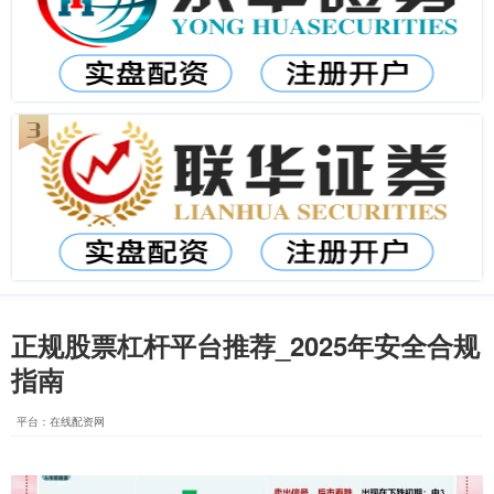
正规股票杠杆平台推荐_2025年安全合规
指南
平台：在线配资网