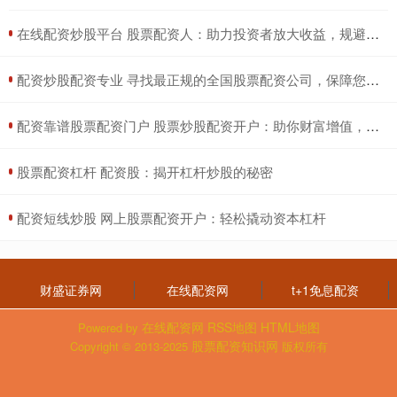
​在线配资炒股平台 股票配资人：助力投资者放大收益，规避风险
​配资炒股配资专业 寻找最正规的全国股票配资公司，保障您的投资安全
​配资靠谱股票配资门户 股票炒股配资开户：助你财富增值，轻松掘金
​股票配资杠杆 配资股：揭开杠杆炒股的秘密
​配资短线炒股 网上股票配资开户：轻松撬动资本杠杆
财盛证券网
在线配资网
t+1免息配资
在线配资网
RSS地图
HTML地图
Powered by
股票配资知识网
Copyright
© 2013-2025
版权所有