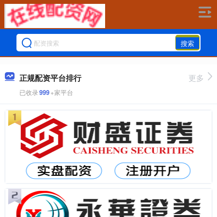
搜索
正规配资平台排行
更多
已收录
999
+家平台